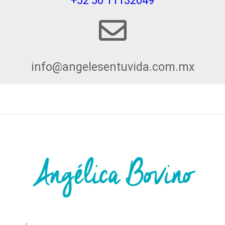
+52 56 11132049
info@angelesentuvida.com.mx